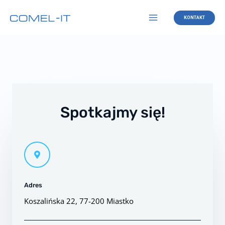
Skip
Main
to
KONTAKT
Menu
content
Spotkajmy się!
Adres
Koszalińska 22, 77-200 Miastko